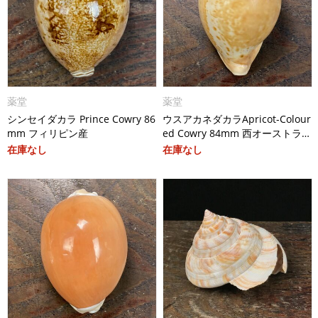
薬堂
薬堂
シンセイダカラ Prince Cowry 86
ウスアカネダカラApricot-Colour
mm フィリピン産
ed Cowry 84mm 西オーストラ
リア産
在庫なし
在庫なし