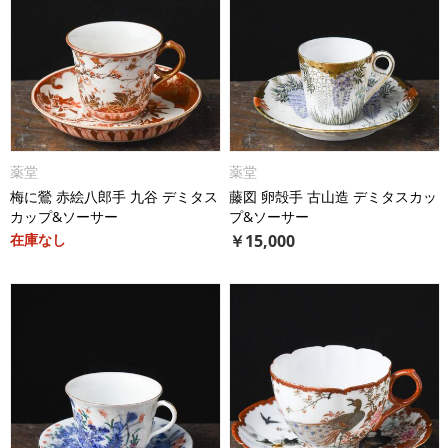
薬堂
薬堂
梅に鶯 赤絵八郎手 九谷 デミタス
藤図 卵殻手 古山造 デミタスカッ
カップ&ソーサー
プ&ソーサー
在庫なし
￥
15,000