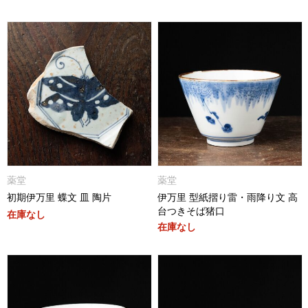
薬堂
薬堂
初期伊万里 蝶文 皿 陶片
伊万里 型紙摺り雷・雨降り文 高
台つきそば猪口
在庫なし
在庫なし