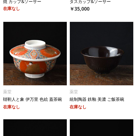
焼 カップ&ソーサー
タスカップ&ソーサー
在庫なし
￥
35,000
薬堂
薬堂
韃靼人と象 伊万里 色絵 蓋茶碗
統制陶器 鉄釉 美濃 ご飯茶碗
在庫なし
在庫なし