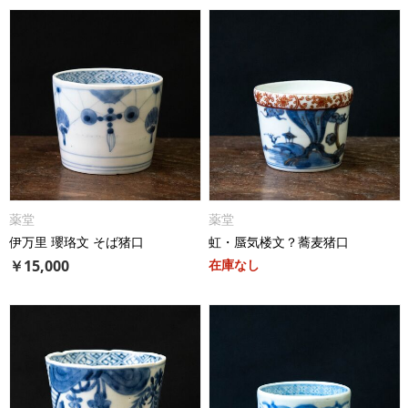
薬堂
薬堂
伊万里 瓔珞文 そば猪口
虹・蜃気楼文？蕎麦猪口
￥
15,000
在庫なし