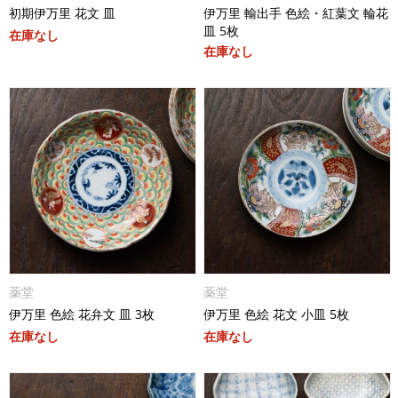
初期伊万里 花文 皿
伊万里 輸出手 色絵・紅葉文 輪花
皿 5枚
在庫なし
在庫なし
薬堂
薬堂
伊万里 色絵 花弁文 皿 3枚
伊万里 色絵 花文 小皿 5枚
在庫なし
在庫なし