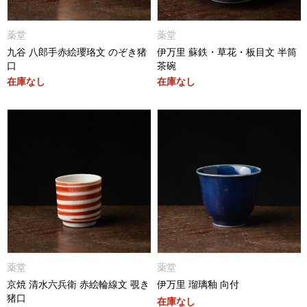
薬堂
薬堂
九谷 八郎手赤絵瓔珞文 のぞき猪
伊万里 蘇鉄・草花・板目文 半筒
口
茶碗
在庫なし
在庫なし
薬堂
薬堂
京焼 清水六兵衛 赤絵輪線文 覗き
伊万里 瑠璃釉 向付
猪口
在庫なし