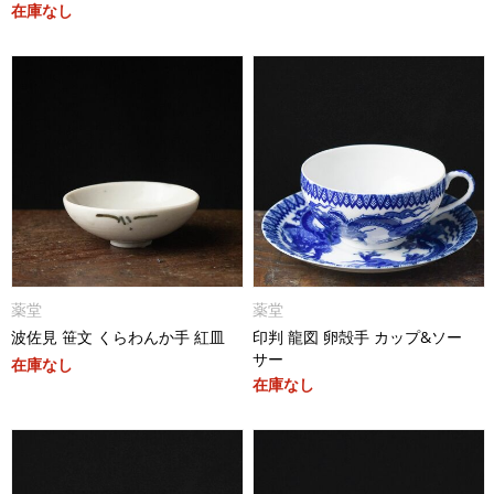
在庫なし
薬堂
薬堂
波佐見 笹文 くらわんか手 紅皿
印判 龍図 卵殻手 カップ&ソー
サー
在庫なし
在庫なし