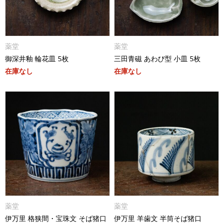
薬堂
薬堂
御深井釉 輪花皿 5枚
三田青磁 あわび型 小皿 5枚
在庫なし
在庫なし
薬堂
薬堂
伊万里 格狭間・宝珠文 そば猪口
伊万里 羊歯文 半筒そば猪口