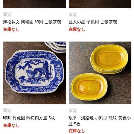
薬堂
薬堂
海松貝文 陶精園 印判 ご飯茶碗
巨人の星 子供用 ご飯茶碗
在庫なし
在庫なし
薬堂
薬堂
印判 竹虎図 隅切四方皿 5枚
珉平・淡路焼 小判型 龍紋 黄色小
皿 5枚
在庫なし
在庫なし