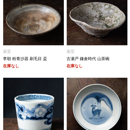
薬堂
薬堂
李朝 粉青沙器 刷毛目 盃
古瀬戸 鎌倉時代 山茶碗
在庫なし
在庫なし