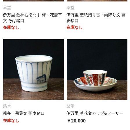
薬堂
薬堂
伊万里 藍柿右衛門手 梅・花唐草
伊万里 型紙摺り雷・雨降り文 蕎
文 そば猪口
麦猪口
在庫なし
在庫なし
薬堂
薬堂
菊弁・菊葉文 蕎麦猪口
伊万里 草花文カップ&ソーサー
在庫なし
￥
20,000