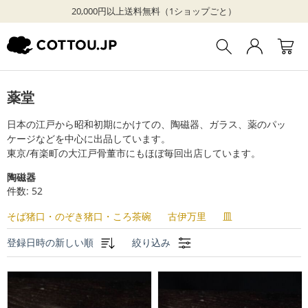
20,000円以上送料無料（1ショップごと）
薬堂
日本の江戸から昭和初期にかけての、陶磁器、ガラス、薬のパッ
ケージなどを中心に出品しています。

東京/有楽町の大江戸骨董市にもほぼ毎回出店しています。
陶磁器
件数: 52
そば猪口・のぞき猪口・ころ茶碗
古伊万里
皿
登録日時の新しい順
絞り込み