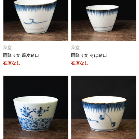
薬堂
薬堂
雨降り文 蕎麦猪口
雨降り文 そば猪口
在庫なし
在庫なし