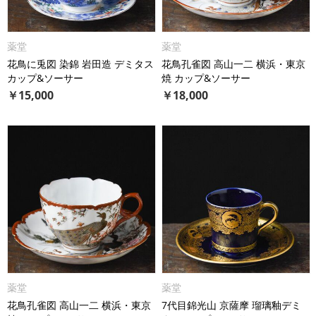
薬堂
薬堂
花鳥に兎図 染錦 岩田造 デミタス
花鳥孔雀図 高山一二 横浜・東京
カップ&ソーサー
焼 カップ&ソーサー
￥
15,000
￥
18,000
薬堂
薬堂
花鳥孔雀図 高山一二 横浜・東京
7代目錦光山 京薩摩 瑠璃釉デミ