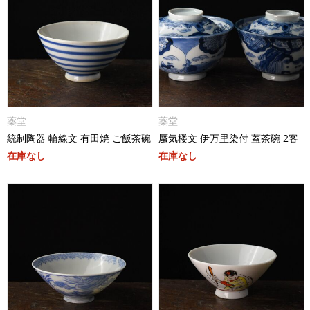
薬堂
薬堂
統制陶器 輪線文 有田焼 ご飯茶碗
蜃気楼文 伊万里染付 蓋茶碗 2客
在庫なし
在庫なし