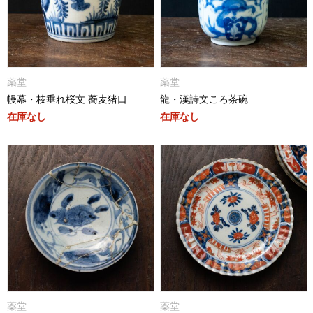
薬堂
薬堂
幔幕・枝垂れ桜文 蕎麦猪口
龍・漢詩文ころ茶碗
在庫なし
在庫なし
薬堂
薬堂