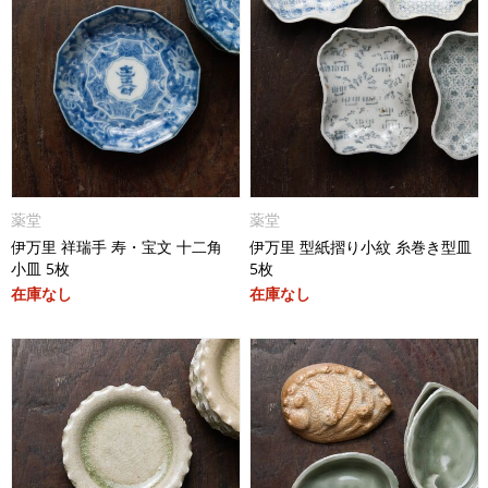
薬堂
薬堂
伊万里 祥瑞手 寿・宝文 十二角
伊万里 型紙摺り小紋 糸巻き型皿
小皿 5枚
5枚
在庫なし
在庫なし