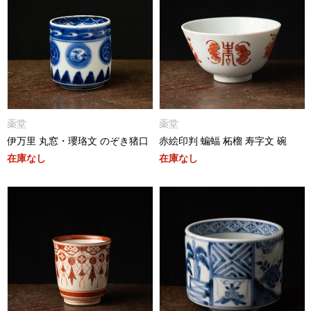
薬堂
薬堂
伊万里 丸窓・瓔珞文 のぞき猪口
赤絵印判 蝙蝠 柘榴 寿字文 碗
在庫なし
在庫なし