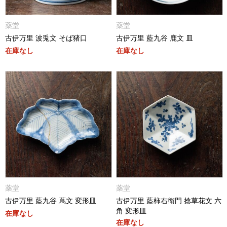
薬堂
薬堂
古伊万里 波兎文 そば猪口
古伊万里 藍九谷 鹿文 皿
在庫なし
在庫なし
薬堂
薬堂
古伊万里 藍九谷 蔦文 変形皿
古伊万里 藍柿右衛門 捻草花文 六
角 変形皿
在庫なし
在庫なし