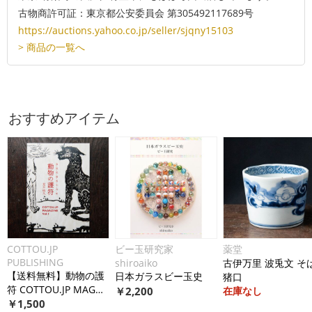
古物商許可証：東京都公安委員会 第305492117689号
https://auctions.yahoo.co.jp/seller/sjqny15103
> 商品の一覧へ
おすすめアイテム
COTTOU.JP
ビー玉研究家
薬堂
PUBLISHING
shiroaiko
古伊万里 波兎文 そ
【送料無料】動物の護
日本ガラスビー玉史
猪口
符 COTTOU.JP MAGAZ
￥
2,200
在庫なし
INE Vol.1
￥
1,500