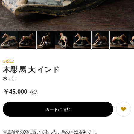
#薬堂
木彫 馬 大 インド
木工芸
￥
45,000
税込
カートに追加
貴族階級の家に置いてあった、馬の木造彫刻です。
