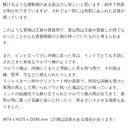
駆けるような躍動感のある姿は少し珍しいと思います。経年で色彩
が剥がれてきていますが、それでも一部には色彩にあふれた文様が
残っています。

このような置物は王族や貴族用で、昔は馬は王族や貴族しか持てな
かったことからも貴族階級の人物が持っていたものと考えられま
す。

また、ピンと立って少し内側に反った耳は、インドでとても大切に
されてきた有名なマルワリ種のようです。

マルワリ種は、内側にくるりと湾曲した耳を持つ馬で、その形は
鎌、竪琴、弓などに例えられたりします。

ラジャスターン州やグジャラート州が原産で、特別な訓練を受けた
軍用の馬として用いられゾウと戦った逸話などが残っています。

インドの結婚式でも飾り立てられたマルワリ種の馬が出てきて、新
郎が馬に乗って花嫁と会いに行ったり、馬をダンスさせる場面もあ
りました。

W74 x H275 x D395 mm（計測は誤差がある場合があります）
